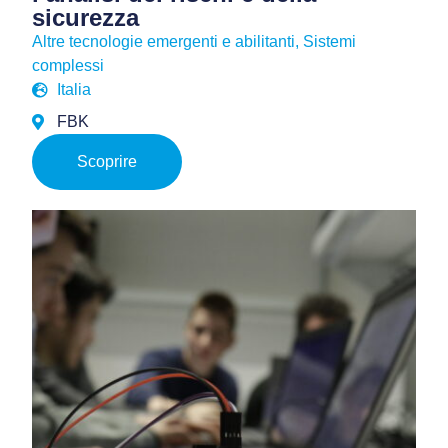
sicurezza
Altre tecnologie emergenti e abilitanti
,
Sistemi
complessi
Italia
FBK
Scoprire