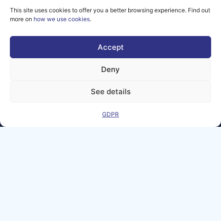
101100707
This site uses cookies to offer you a better browsing experience. Find out
more on
how we use cookies
.
Views and opinions
expressed are
however those of
the author(s) only
Accept
and do not
necessarily reflect
Deny
those of the
European Union or
the Directorate-
See details
General for
Communications
Networks, Content
GDPR
and Technology.
Neither the
European Union nor
the granting
authority can be
held responsible for
them.
© copyright
2026 AI-
Matters