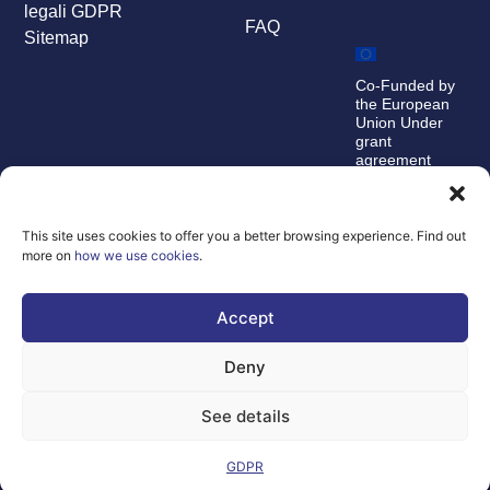
legali
GDPR
FAQ
Sitemap
Co-Funded by
the European
Union Under
grant
agreement
number
101100707
Views and opinions
This site uses cookies to offer you a better browsing experience. Find out
expressed are
more on
how we use cookies
.
however those of
the author(s) only
and do not
Accept
necessarily reflect
those of the
European Union or
Deny
the Directorate-
General for
Communications
See details
Networks, Content
and Technology.
Neither the
GDPR
European Union nor