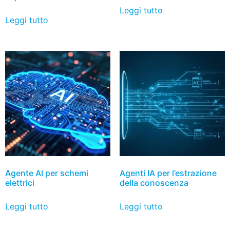
Leggi tutto
Leggi tutto
Agente AI per schemi
Agenti IA per l’estrazione
elettrici
della conoscenza
Leggi tutto
Leggi tutto