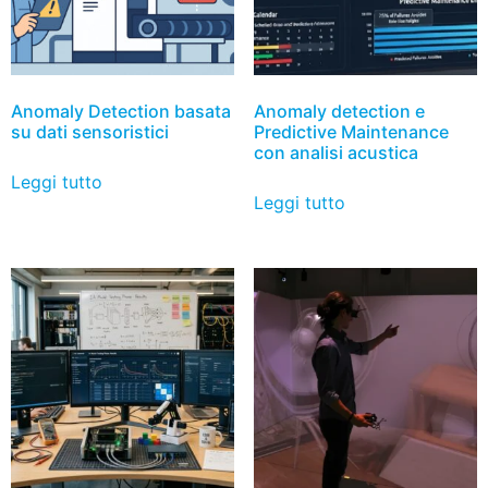
Anomaly Detection basata
Anomaly detection e
su dati sensoristici
Predictive Maintenance
con analisi acustica
Leggi tutto
Leggi tutto