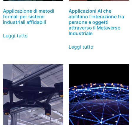
Applicazione di metodi
Applicazioni AI che
formali per sistemi
abilitano l’interazione tra
industriali affidabili
persone e oggetti
attraverso il Metaverso
Industriale
Leggi tutto
Leggi tutto