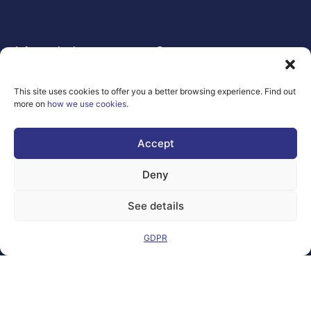
Informazioni
Contatto
legali
GDPR
FAQ
Sitemap
This site uses cookies to offer you a better browsing experience. Find out
more on
how we use cookies
.
Co-Funded by
the European
Union Under
Accept
grant
agreement
Deny
number
101100707
See details
Views and opinions
expressed are
however those of
GDPR
the author(s) only
and do not
necessarily reflect
those of the
European Union or
the Directorate-
General for