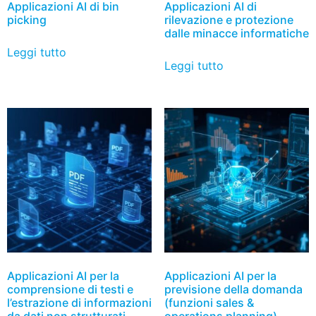
Applicazioni AI di bin
Applicazioni AI di
picking
rilevazione e protezione
dalle minacce informatiche
Leggi tutto
Leggi tutto
Applicazioni AI per la
Applicazioni AI per la
comprensione di testi e
previsione della domanda
l’estrazione di informazioni
(funzioni sales &