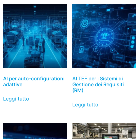
AI per auto-configurationi
AI TEF per i Sistemi di
adattive
Gestione dei Requisiti
(RM)
Leggi tutto
Leggi tutto