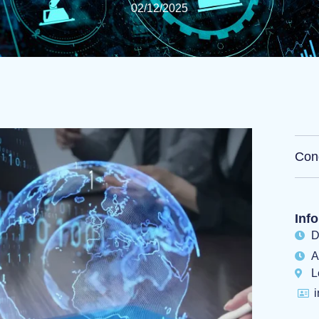
02/12/2025
Cond
Info
D
A
L