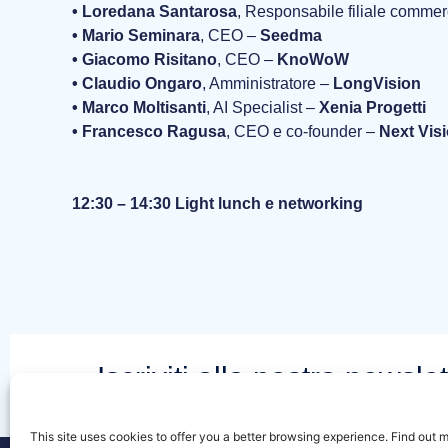
• Loredana Santarosa
, Responsabile filiale commer
• Mario Seminara
, CEO –
Seedma
• Giacomo Risitano
, CEO –
KnoWoW
• Claudio Ongaro
, Amministratore –
LongVision
• Marco Moltisanti
, AI Specialist –
Xenia Progetti
• Francesco Ragusa
, CEO e co-founder –
Next Vis
12:30 – 14:30 Light lunch e networking
Iscriviti alla nostra newsle
tutte le ultime notizie e gli
This site uses cookies to offer you a better browsing experience. Find out 