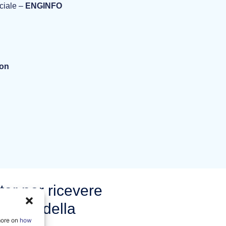
ciale –
ENGINFO
ion
tter per ricevere
 eventi della
more on
how