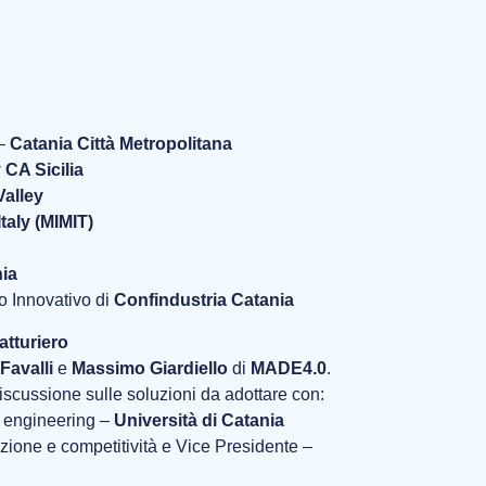
 –
Catania Città Metropolitana
 CA Sicilia
Valley
taly (MIMIT)
nia
o Innovativo di
Confindustria Catania
atturiero
Favalli
e
Massimo Giardiello
di
MADE4.0
.
discussione sulle soluzioni da adottare con:
r engineering –
Università di Catania
zione e competitività e Vice Presidente –