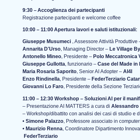
9:30 – Accoglienza dei partecipanti
Registrazione partecipanti e welcome coffee
10:00 – 11:00 Apertura lavori e saluti istituzionali:
Giuseppe Musumeci
, Assessore Attività Produttive
Annarita D’Urso
, Managing Director –
Le Village By
Antonello Mineo
, Presidente –
Polo Meccatronica 
Giuseppe Gullotta
, funzionario –
Case del Made in I
Maria Rosaria Saporito
, Senior AI Adopter –
AI4I
Enzo Rindinella
, Presidente –
FederTerziario Cata
Giovanni Lo Faro
, Presidente della Sezione Terziari
11:00 – 12:30 Workshop – Soluzioni AI per il manif
– Presentazione AI MATTERS a cura di
Alessandro 
– Workshop/dibattito con analisi dei casi di studio e 
• Simone Palazzo
, Professore associato in compute
• Maurizio Renna
, Coordinatore Dipartimento Innova
FederTerziario